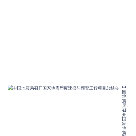
时
代
防
震
减
灾
事
业
发
展
新
局
面
202
08-
21T
中
国
地
震
局
召
开
国
家
地
震