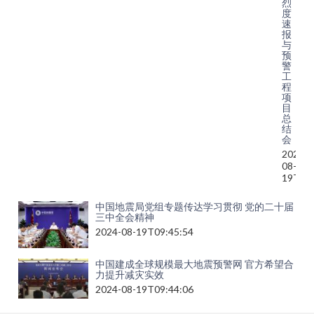
烈
度
速
报
与
预
警
工
程
项
目
总
结
会
2024-
08-
19T13:
中国地震局党组专题传达学习贯彻 党的二十届
三中全会精神
2024-08-19T09:45:54
中国建成全球规模最大地震预警网 官方希望合
力提升减灾实效
2024-08-19T09:44:06