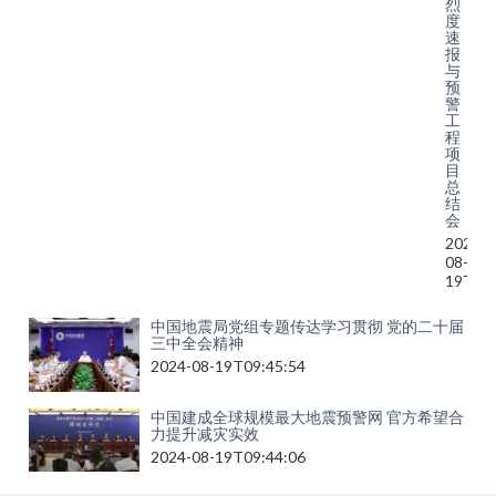
烈
度
速
报
与
预
警
工
程
项
目
总
结
会
2024-
08-
19T13:
中国地震局党组专题传达学习贯彻 党的二十届
三中全会精神
2024-08-19T09:45:54
中国建成全球规模最大地震预警网 官方希望合
力提升减灾实效
2024-08-19T09:44:06