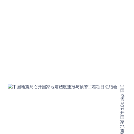
时
代
防
震
减
灾
事
业
发
展
新
局
面
202
08-
21T
中
国
地
震
局
召
开
国
家
地
震