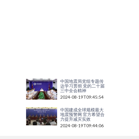
速
报
与
预
警
工
程
项
目
总
结
会
2024-
08-
19T13:53:10
中国地震局党组专题传
达学习贯彻 党的二十届
三中全会精神
2024-08-19T09:45:54
中国建成全球规模最大
地震预警网 官方希望合
力提升减灾实效
2024-08-19T09:44:06