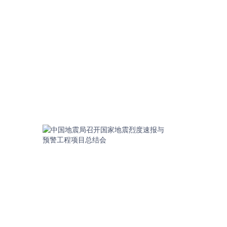
防
震
减
灾
事
业
发
展
新
局
面
2024-
08-
21T10:39:09
中
国
地
震
局
召
开
国
家
地
震
烈
度