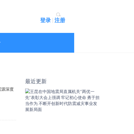
登录
|
注册
最近更新
震源深度
王
昆
在
中
国
地
震
局
直
属