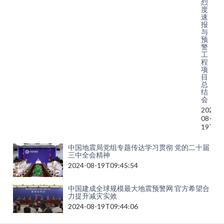
烈
度
速
报
与
预
警
工
程
项
目
总
结
会
2024-
08-
19T13:
中国地震局党组专题传达学习贯彻 党的二十届
三中全会精神
2024-08-19T09:45:54
中国建成全球规模最大地震预警网 官方希望合
力提升减灾实效
2024-08-19T09:44:06