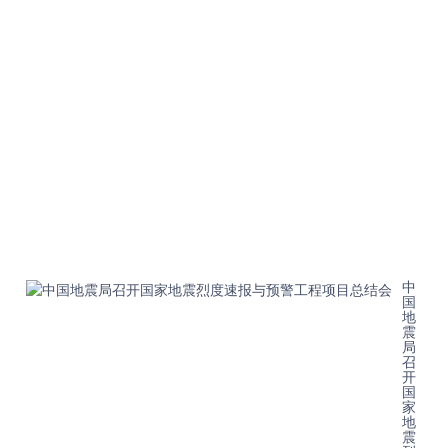
时
代
防
震
减
灾
事
业
发
展
新
局
面
202
08-
21T
中
国
地
震
局
召
开
国
家
地
震