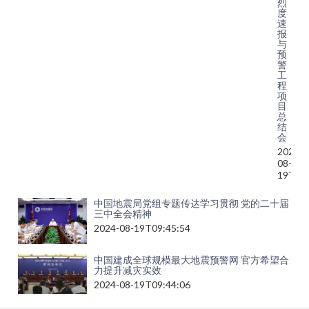
烈
度
速
报
与
预
警
工
程
项
目
总
结
会
2024-
08-
19T13:
中国地震局党组专题传达学习贯彻 党的二十届
三中全会精神
2024-08-19T09:45:54
中国建成全球规模最大地震预警网 官方希望合
力提升减灾实效
2024-08-19T09:44:06