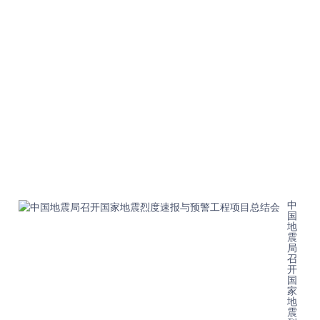
时
代
防
震
减
灾
事
业
发
展
新
局
面
202
08-
21T
中
国
地
震
局
召
开
国
家
地
震